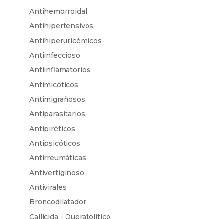
Antihemorroidal
Antihipertensivos
Antihiperuricémicos
Antiinfeccioso
Antiinflamatorios
Antimicóticos
Antimigrañosos
Antiparasitarios
Antipiréticos
Antipsicóticos
Antirreumáticas
Antivertiginoso
Antivirales
Broncodilatador
Callicida - Queratolítico