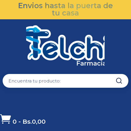
Envios hasta la puerta de
tu casa

0
-
Bs.
0,00