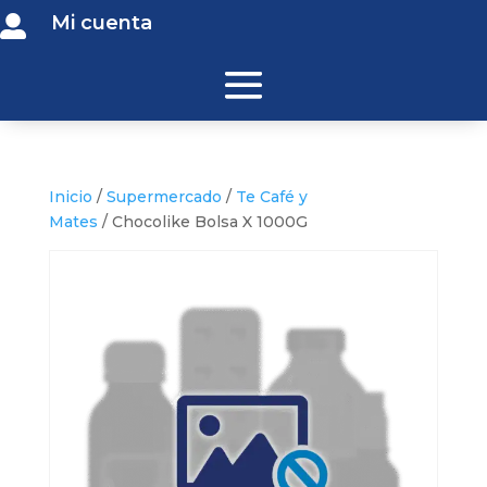
Mi cuenta

Inicio
/
Supermercado
/
Te Café y
Mates
/ Chocolike Bolsa X 1000G