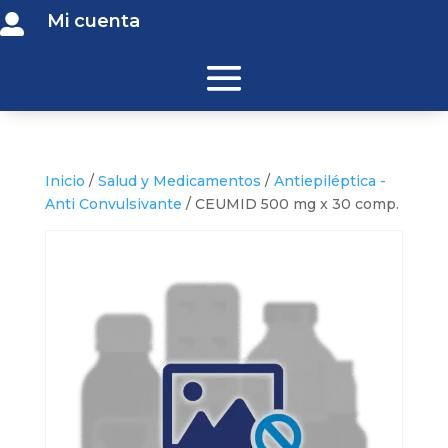
Mi cuenta

Inicio
/
Salud y Medicamentos
/
Antiepiléptica -
Anti Convulsivante
/ CEUMID 500 mg x 30 comp.