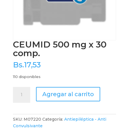
CEUMID 500 mg x 30
comp.
Bs.
17,53
110 disponibles
CEUMID
Agregar al carrito
500
mg
x
30
SKU:
M07220
Categoría:
Antiepiléptica - Anti
comp.
Convulsivante