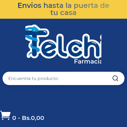
Envios hasta la puerta de
tu casa

0
-
Bs.
0,00