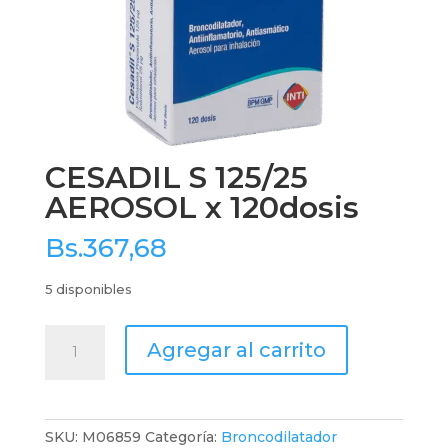
CESADIL S 125/25
AEROSOL x 120dosis
Bs.
367,68
5 disponibles
CESADIL
Agregar al carrito
S
125/25
AEROSOL
x
SKU:
M06859
Categoría:
Broncodilatador