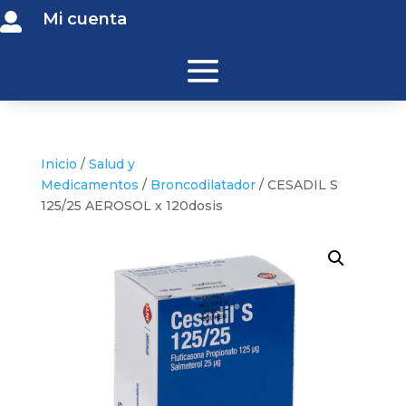
Mi cuenta

Inicio
/
Salud y
Medicamentos
/
Broncodilatador
/ CESADIL S
125/25 AEROSOL x 120dosis