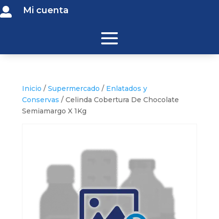
Mi cuenta

Inicio
/
Supermercado
/
Enlatados y
Conservas
/ Celinda Cobertura De Chocolate
Semiamargo X 1Kg