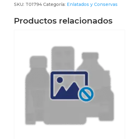
Semiamargo
SKU:
T01794
Categoría:
Enlatados y Conservas
X
1Kg
Productos relacionados
cantidad