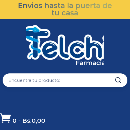
Envios hasta la puerta de
tu casa

0
-
Bs.
0,00