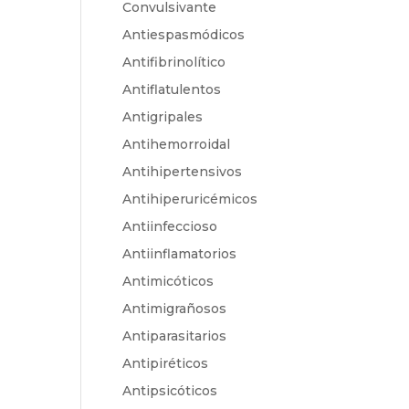
Convulsivante
Antiespasmódicos
Antifibrinolítico
Antiflatulentos
Antigripales
Antihemorroidal
Antihipertensivos
Antihiperuricémicos
Antiinfeccioso
Antiinflamatorios
Antimicóticos
Antimigrañosos
Antiparasitarios
Antipiréticos
Antipsicóticos