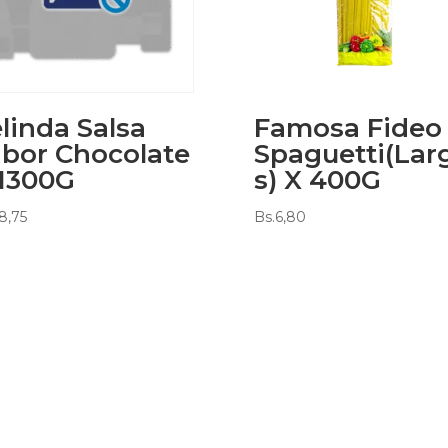
linda Salsa
Famosa Fideo
bor Chocolate
Spaguetti(Lar
1300G
s) X 400G
8,75
Bs.
6,80