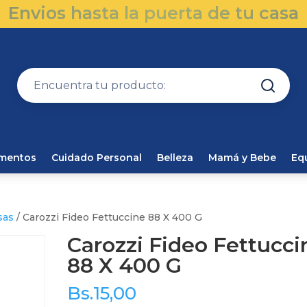
Envios hasta la puerta de tu casa
amentos
Cuidado Personal
Belleza
Mamá y Bebe
Eq
sas
/ Carozzi Fideo Fettuccine 88 X 400 G
Carozzi Fideo Fettucci
88 X 400 G
Bs.
15,00