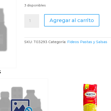
3 disponibles
Carozzi
Agregar al carrito
Fideo
Fettuccine
88
X
SKU:
T03293
Categoría:
Fideos Pastas y Salsas
400
G
cantidad
s