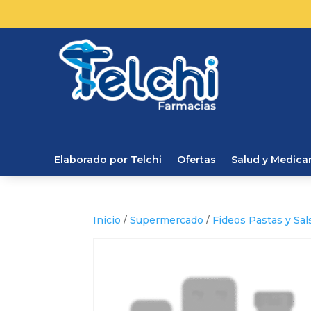
Elaborado por Telchi
Ofertas
Salud y Medic
Inicio
/
Supermercado
/
Fideos Pastas y Sal