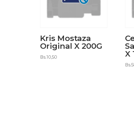
Kris Mostaza
Ce
Original X 200G
Sa
X 
Bs.
10,50
Bs.
5