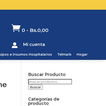

0
-
Bs.
0,00
Mi cuenta

uipos e Insumos Hospitalarios
Telmark
Hogar
Buscar Producto
Buscar
ne
por:
Buscar
Categorías de
producto