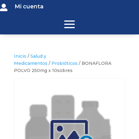
Mi cuenta

Inicio
/
Salud y
Medicamentos
/
Probióticos
/ BONAFLORA
POLVO 250mg x 10sobres