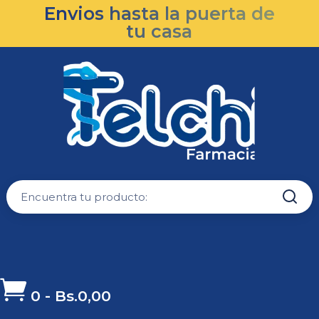
Envios hasta la puerta de
tu casa

0
-
Bs.
0,00