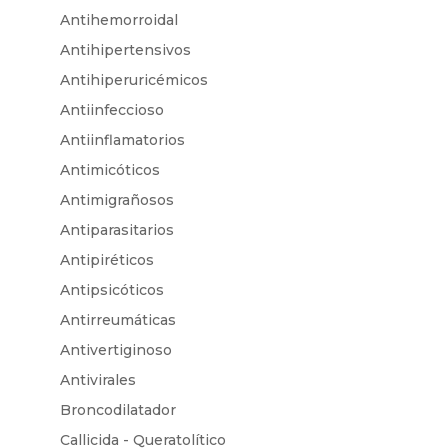
Antihemorroidal
Antihipertensivos
Antihiperuricémicos
Antiinfeccioso
Antiinflamatorios
Antimicóticos
Antimigrañosos
Antiparasitarios
Antipiréticos
Antipsicóticos
Antirreumáticas
Antivertiginoso
Antivirales
Broncodilatador
Callicida - Queratolítico