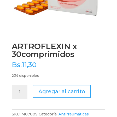
ARTROFLEXIN x
30comprimidos
Bs.
11,30
234 disponibles
ARTROFLEXIN
Agregar al carrito
x
30comprimidos
cantidad
SKU:
M07009
Categoría:
Antirreumáticas