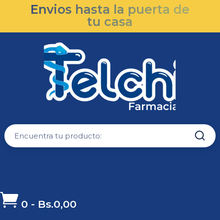
Envios hasta la puerta de
tu casa

0
-
Bs.
0,00