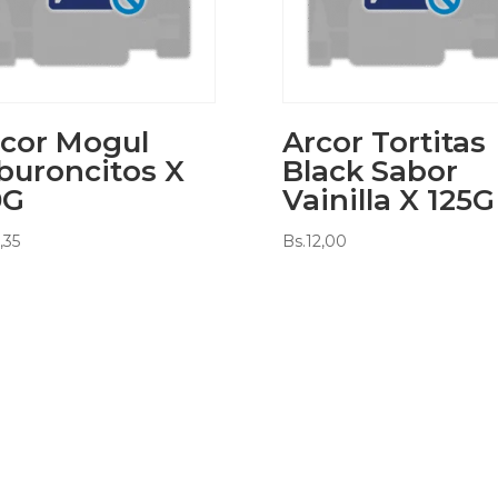
cor Mogul
Arcor Tortitas
buroncitos X
Black Sabor
0G
Vainilla X 125G
,35
Bs.
12,00