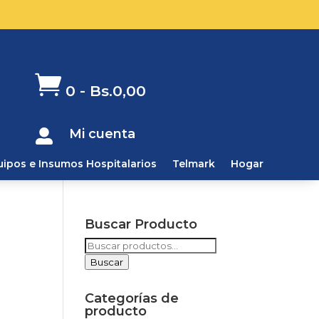

0
-
Bs.
0,00
Mi cuenta

uipos e Insumos Hospitalarios
Telmark
Hogar
Buscar Producto
Buscar
por:
Buscar
Categorías de
producto