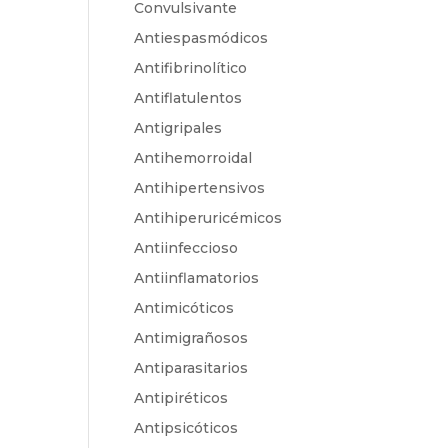
Convulsivante
Antiespasmódicos
Antifibrinolítico
Antiflatulentos
Antigripales
Antihemorroidal
Antihipertensivos
Antihiperuricémicos
Antiinfeccioso
Antiinflamatorios
Antimicóticos
Antimigrañosos
Antiparasitarios
Antipiréticos
Antipsicóticos