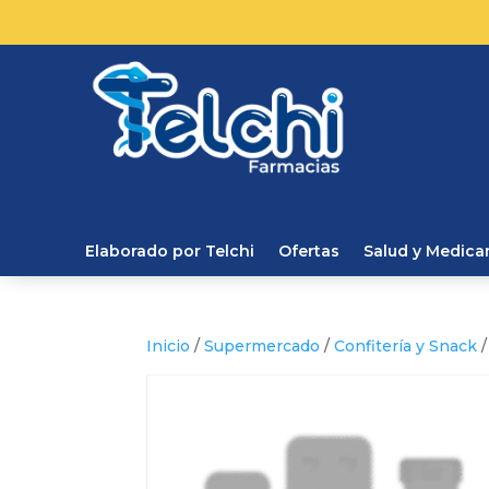
Elaborado por Telchi
Ofertas
Salud y Medic
Inicio
/
Supermercado
/
Confitería y Snack
/