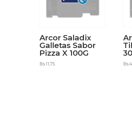
Arcor Saladix
Ar
Galletas Sabor
Ti
Pizza X 100G
3
Bs.
11,75
Bs.
4