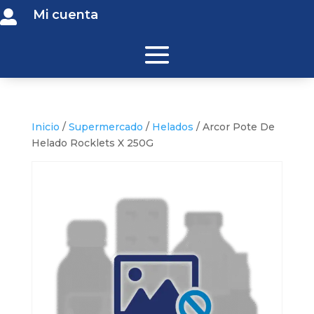
Mi cuenta

Inicio
/
Supermercado
/
Helados
/ Arcor Pote De
Helado Rocklets X 250G