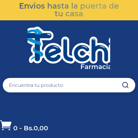
Envios hasta la puerta de
tu casa

0
-
Bs.
0,00