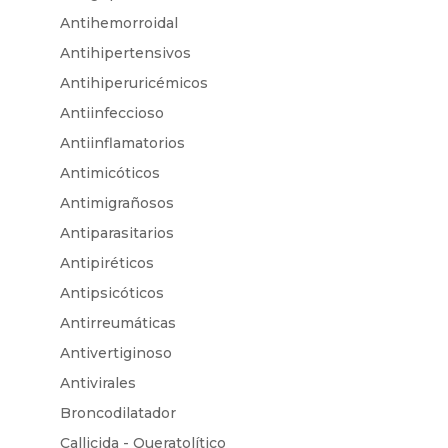
Antihemorroidal
Antihipertensivos
Antihiperuricémicos
Antiinfeccioso
Antiinflamatorios
Antimicóticos
Antimigrañosos
Antiparasitarios
Antipiréticos
Antipsicóticos
Antirreumáticas
Antivertiginoso
Antivirales
Broncodilatador
Callicida - Queratolítico