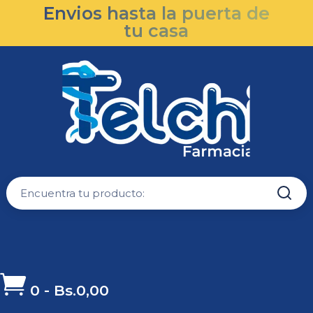
Envios hasta la puerta de
tu casa

0
-
Bs.
0,00