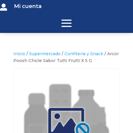
Mi cuenta

Inicio
/
Supermercado
/
Confitería y Snack
/ Arcor
Poosh Chicle Sabor Tutti Frutti X 5 G