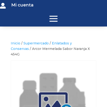
Mi cuenta

Inicio
/
Supermercado
/
Enlatados y
Conservas
/ Arcor Mermelada Sabor Naranja X
454G