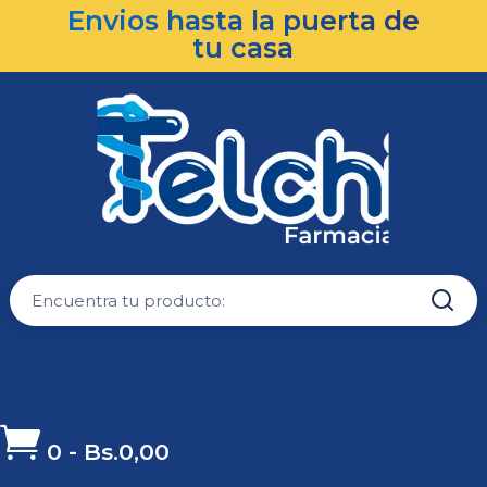
Envios hasta la puerta de
tu casa

0
-
Bs.
0,00