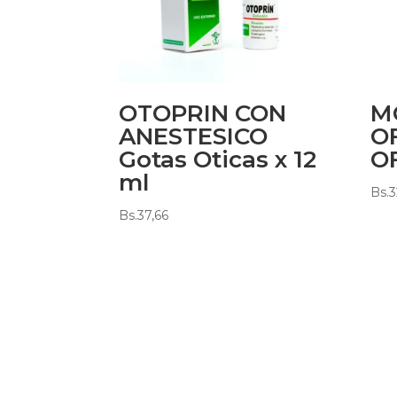
OTOPRIN CON
M
ANESTESICO
O
Gotas Oticas x 12
OF
ml
Bs.
3
Bs.
37,66