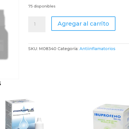
75 disponibles
Arcodex
Agregar al carrito
90Mg
X
14
Tabletas
SKU:
M08340
Categoría:
Antiinflamatorios
cantidad
s