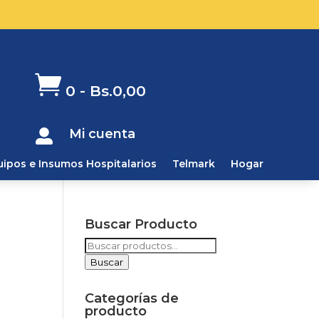

0
-
Bs.
0,00
Mi cuenta

uipos e Insumos Hospitalarios
Telmark
Hogar
Buscar Producto
Buscar
por:
Buscar
Categorías de
producto