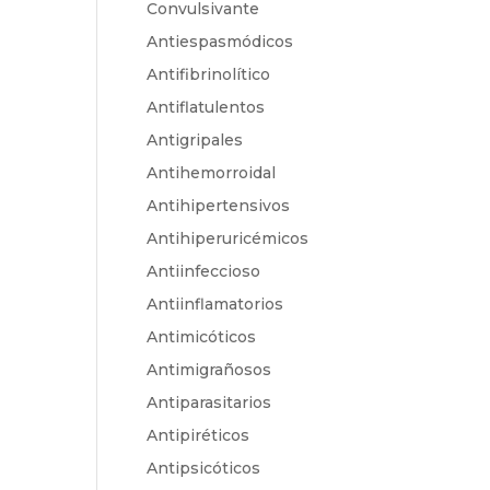
Convulsivante
Antiespasmódicos
Antifibrinolítico
Antiflatulentos
Antigripales
Antihemorroidal
Antihipertensivos
Antihiperuricémicos
Antiinfeccioso
Antiinflamatorios
Antimicóticos
Antimigrañosos
Antiparasitarios
Antipiréticos
Antipsicóticos