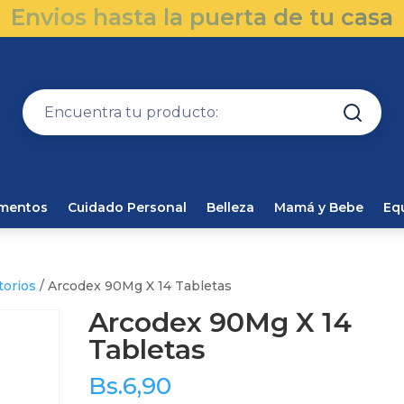
Envios hasta la puerta de tu casa
amentos
Cuidado Personal
Belleza
Mamá y Bebe
Eq
torios
/ Arcodex 90Mg X 14 Tabletas
Arcodex 90Mg X 14
Tabletas
Bs.
6,90