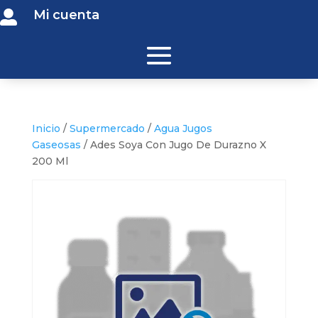
Mi cuenta

Inicio
/
Supermercado
/
Agua Jugos
Gaseosas
/ Ades Soya Con Jugo De Durazno X
200 Ml