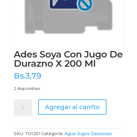
Ades Soya Con Jugo De
Durazno X 200 Ml
Bs.
3,79
2 disponibles
Ades
Agregar al carrito
Soya
Con
Jugo
De
SKU:
T01251
Categoría:
Agua Jugos Gaseosas