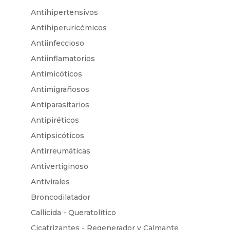
Antihipertensivos
Antihiperuricémicos
Antiinfeccioso
Antiinflamatorios
Antimicóticos
Antimigrañosos
Antiparasitarios
Antipiréticos
Antipsicóticos
Antirreumáticas
Antivertiginoso
Antivirales
Broncodilatador
Callicida - Queratolítico
Cicatrizantes - Regenerador y Calmante