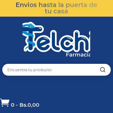
Envios hasta la puerta de
tu casa

0
-
Bs.
0,00