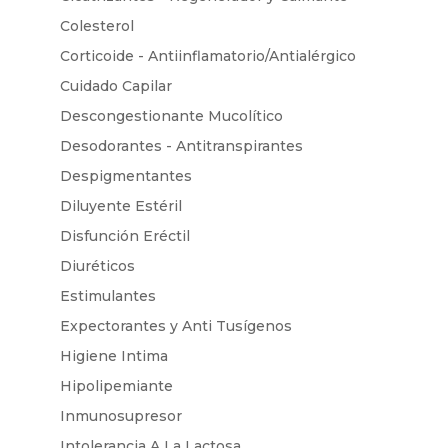
Colesterol
Corticoide - Antiinflamatorio/Antialérgico
Cuidado Capilar
Descongestionante Mucolítico
Desodorantes - Antitranspirantes
Despigmentantes
Diluyente Estéril
Disfunción Eréctil
Diuréticos
Estimulantes
Expectorantes y Anti Tusígenos
Higiene Intima
Hipolipemiante
Inmunosupresor
Intolerancia A La Lactosa